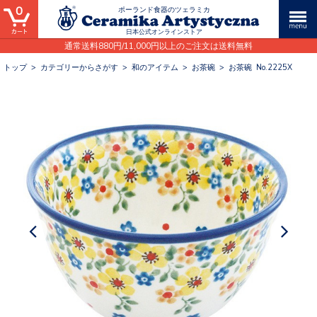
0
ポーランド食器のツェラミカ
日本公式オンラインストア
通常送料880円/11,000円以上のご注文は送料無料
トップ
>
カテゴリーからさがす
>
和のアイテム
>
お茶碗
>
お茶碗 No.2225X