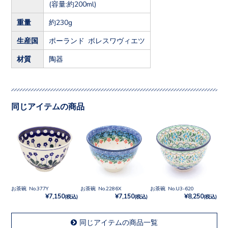
(容量:約200ml)
重量
約230g
生産国
ポーランド ボレスワヴィエツ
材質
陶器
同じアイテムの商品
お茶碗 No.377Y
お茶碗 No.2286X
お茶碗 No.U3-620
¥7,150
¥7,150
¥8,250
(税込)
(税込)
(税込)
同じアイテムの商品一覧