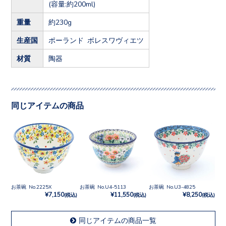
(容量:約200ml)
重量
約230g
生産国
ポーランド ボレスワヴィエツ
材質
陶器
同じアイテムの商品
お茶碗 No.2225X
お茶碗 No.U4-5113
お茶碗 No.U3-4825
¥7,150
¥11,550
¥8,250
(税込)
(税込)
(税込)
同じアイテムの商品一覧