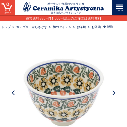
0
ポーランド食器のツェラミカ
日本公式オンラインストア
通常送料880円/11,000円以上のご注文は送料無料
トップ
>
カテゴリーからさがす
>
和のアイテム
>
お茶碗
>
お茶碗 No.858