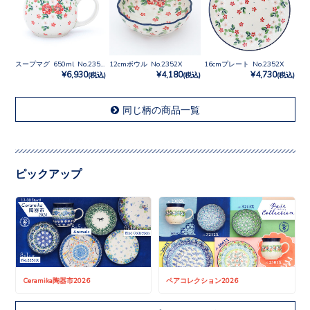
スープマグ 650ml No.2352X
12cmボウル No.2352X
16cmプレート No.2352X
¥6,930
¥4,180
¥4,730
(税込)
(税込)
(税込)
同じ柄の商品一覧
ピックアップ
Ceramika陶器市2026
ペアコレクション2026