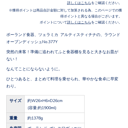
詳しくはこちら
をご確認ください。
獲得ポイントは商品合計金額に対して加算される為、このページでの獲
得ポイントと異なる場合がございます。
ポイントについて
詳しくはこちら
をご確認ください。
ポーランド食器、ツェラミカ アルティスティチナの、ラウンド
オーブンディッシュNo.377Y
突然の来客！準備に追われてふと食器棚を見ると大きなお皿が
ない！
なんてことにならないように。
ひとつあると、まとめて料理を乗せられ、華やかな食卓に早変
わり。
サイズ
約W26×H6×D26cm
(容量:約1900ml)
重量
約1378g
生産国
ポーランド ボレスワヴィエツ