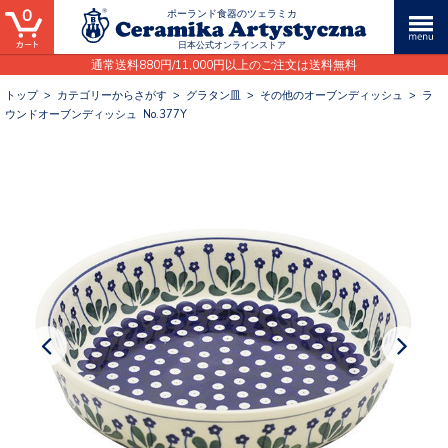
0
ポーランド食器のツェラミカ
日本公式オンラインストア
通常送料880円/11,000円以上のご注文は送料無料
トップ
>
カテゴリーからさがす
>
グラタン皿
>
その他のオーブンディッシュ
>
ラ
ウンドオーブンディッシュ No.377Y