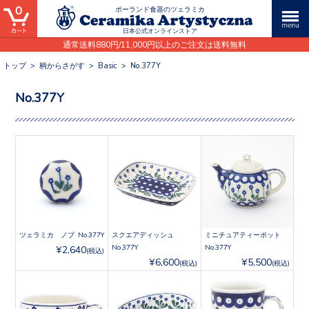
0
ポーランド食器のツェラミカ
日本公式オンラインストア
通常送料880円/11,000円以上のご注文は送料無料
トップ
>
柄からさがす
>
Basic
>
No.377Y
No.377Y
ツェラミカ ノブ No.377Y
スクエアディッシュ
ミニチュアティーポット
No.377Y
No.377Y
¥2,640
(税込)
¥6,600
¥5,500
(税込)
(税込)