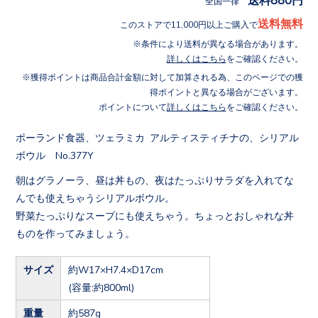
全国一律
送料無料
このストアで11,000円以上ご購入で
条件により送料が異なる場合があります。
詳しくはこちら
をご確認ください。
獲得ポイントは商品合計金額に対して加算される為、このページでの獲
得ポイントと異なる場合がございます。
ポイントについて
詳しくはこちら
をご確認ください。
ポーランド食器、ツェラミカ アルティスティチナの、シリアル
ボウル No.377Y
朝はグラノーラ、昼は丼もの、夜はたっぷりサラダを入れてな
んでも使えちゃうシリアルボウル。
野菜たっぷりなスープにも使えちゃう。ちょっとおしゃれな丼
ものを作ってみましょう。
サイズ
約W17×H7.4×D17cm
(容量:約800ml)
重量
約587g