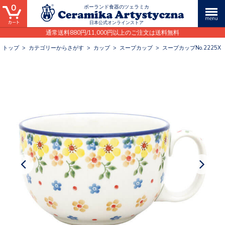
0
ポーランド食器のツェラミカ
日本公式オンラインストア
通常送料880円/11,000円以上のご注文は送料無料
トップ
>
カテゴリーからさがす
>
カップ
>
スープカップ
>
スープカップNo.2225X