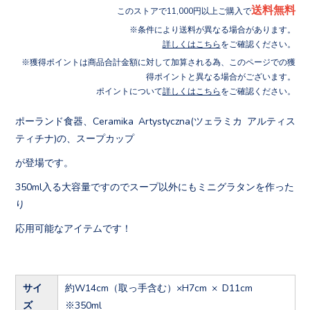
送料無料
このストアで11,000円以上ご購入で
条件により送料が異なる場合があります。
詳しくはこちら
をご確認ください。
獲得ポイントは商品合計金額に対して加算される為、このページでの獲
得ポイントと異なる場合がございます。
ポイントについて
詳しくはこちら
をご確認ください。
ポーランド食器、Ceramika Artystyczna(ツェラミカ アルティス
ティチナ)の、スープカップ
が登場です。
350ml入る大容量ですのでスープ以外にもミニグラタンを作った
り
応用可能なアイテムです！
サイ
約W14cm（取っ手含む）×H7cm × D11cm
ズ
※350ml