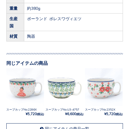
重量
約380g
生産
ポーランド ボレスワヴィエツ
国
材質
陶器
同じアイテムの商品
スープカップNo.2286X
スープカップNo.U3-4757
スープカップNo.2352X
¥5,720
¥6,600
¥5,720
(税込)
(税込)
(税込)
同じアイテムの商品一覧