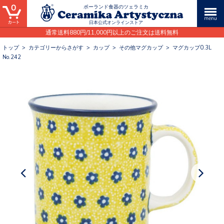
0
ポーランド食器のツェラミカ
日本公式オンラインストア
通常送料880円/11,000円以上のご注文は送料無料
トップ
>
カテゴリーからさがす
>
カップ
>
その他マグカップ
>
マグカップ0.3L
No.242