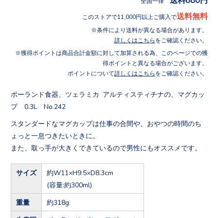
全国一律
送料無料
このストアで11,000円以上ご購入で
条件により送料が異なる場合があります。
詳しくはこちら
をご確認ください。
獲得ポイントは商品合計金額に対して加算される為、このページでの獲
得ポイントと異なる場合がございます。
ポイントについて
詳しくはこちら
をご確認ください。
ポーランド食器、ツェラミカ アルティスティチナの、マグカッ
プ 0.3L No.242
スタンダードなマグカップは仕事の合間や、おやつの時間のち
ょっと一息つきたいときに。
また、取っ手が大きくできているので男性にもオススメです。
サイズ
約W11×H9.5×D8.3cm
(容量:約300ml)
重量
約318g