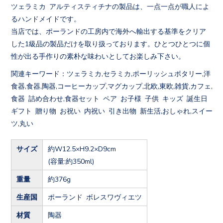
ツェラミカ アルティスティチナの製品は、一点一点が職人によ
るハンドメイドです。
当店では、ポーランドの工房内で海外へ輸出する基準をクリア
した1級品の製品だけを取り扱っております。ひとつひとつに個
性が出る手作りの素朴な味わいとしてお楽しみ下さい。
関連キーワード：ツェラミカ,セラミカ,ポーリッシュポタリー,洋
食器,食器,陶器,コーヒーカップ,マグカップ,北欧,東欧,雑貨,カフェ,
食器 詰め合わせ,食器セット ペア お子様 子供 キッズ 誕生日
ギフト 贈り物 お祝い 内祝い 引き出物 新生活,おしゃれ,スイー
ツ,丸い
サイズ
約W12.5×H9.2×D9cm
(容量:約350ml)
重量
約376g
生産国
ポーランド ボレスワヴィエツ
材質
陶器