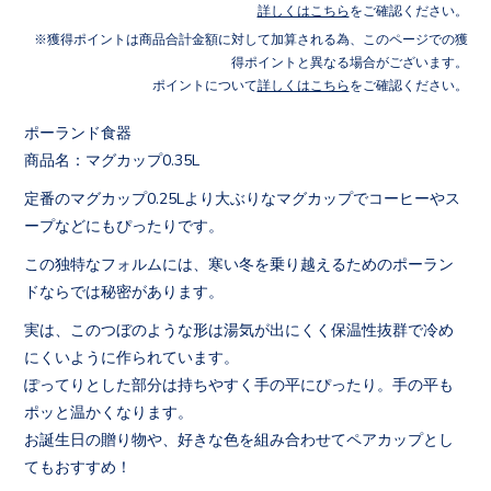
詳しくはこちら
をご確認ください。
獲得ポイントは商品合計金額に対して加算される為、このページでの獲
得ポイントと異なる場合がございます。
ポイントについて
詳しくはこちら
をご確認ください。
ポーランド食器
商品名：マグカップ0.35L
定番のマグカップ0.25Lより大ぶりなマグカップでコーヒーやス
ープなどにもぴったりです。
この独特なフォルムには、寒い冬を乗り越えるためのポーラン
ドならでは秘密があります。
実は、このつぼのような形は湯気が出にくく保温性抜群で冷め
にくいように作られています。
ぽってりとした部分は持ちやすく手の平にぴったり。手の平も
ポッと温かくなります。
お誕生日の贈り物や、好きな色を組み合わせてペアカップとし
てもおすすめ！