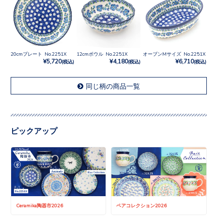
20cmプレート No.2251X
12cmボウル No.2251X
オーブンMサイズ No.2251X
¥5,720
¥4,180
¥6,710
(税込)
(税込)
(税込)
同じ柄の商品一覧
ピックアップ
Ceramika陶器市2026
ペアコレクション2026