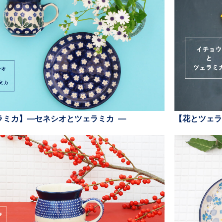
ラミカ】—セネシオとツェラミカ —
【花とツェラ