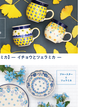
ミカ】— イチョウとツェラミカ —