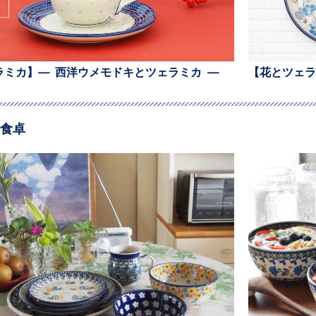
ラミカ】— 西洋ウメモドキとツェラミカ —
【花とツェラ
食卓