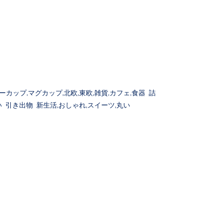
カップ,マグカップ,北欧,東欧,雑貨,カフェ,食器 詰
 引き出物 新生活,おしゃれ,スイーツ,丸い