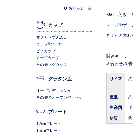
お知らせ一覧
650ml入る
スープやポト
カップ
ちょっと変わ
マグカップ0.25L
カップ&ソーサー
ビアカップ
関連キーワード
スープカップ
め合わせ,食器
その他マグカップ
グラタン皿
サイズ
約
(
オーブンディッシュ
重量
約
その他のオーブンディッシュ
生産国
ポ
プレート
材質
陶
12cmプレート
16cmプレート