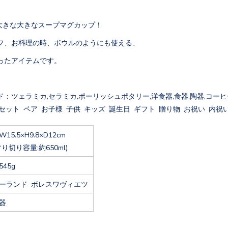
、大きな大きなスープマグカップ！
フ、お料理の時、ボウルのようにも使える、
ったアイテムです。
：ツェラミカ,セラミカ,ポーリッシュポタリー,洋食器,食器,陶器,コーヒー
セット ペア お子様 子供 キッズ 誕生日 ギフト 贈り物 お祝い 内祝い
W15.5×H9.8×D12cm
すり切り容量:約650ml)
545g
ーランド ボレスワヴィエツ
器