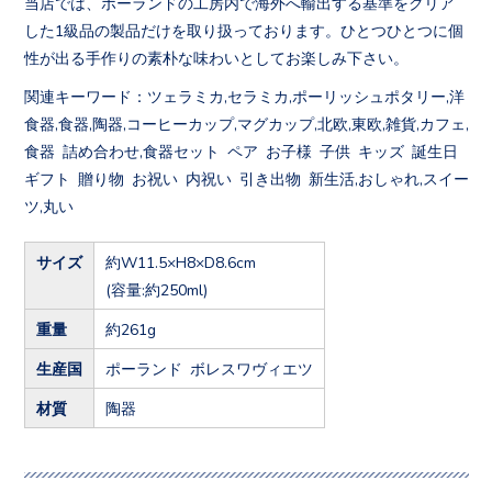
当店では、ポーランドの工房内で海外へ輸出する基準をクリア
した1級品の製品だけを取り扱っております。ひとつひとつに個
性が出る手作りの素朴な味わいとしてお楽しみ下さい。
関連キーワード：ツェラミカ,セラミカ,ポーリッシュポタリー,洋
食器,食器,陶器,コーヒーカップ,マグカップ,北欧,東欧,雑貨,カフェ,
食器 詰め合わせ,食器セット ペア お子様 子供 キッズ 誕生日
ギフト 贈り物 お祝い 内祝い 引き出物 新生活,おしゃれ,スイー
ツ,丸い
サイズ
約W11.5×H8×D8.6cm
(容量:約250ml)
重量
約261g
生産国
ポーランド ボレスワヴィエツ
材質
陶器