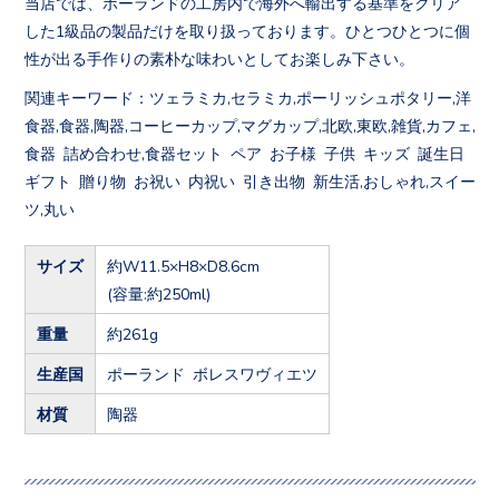
当店では、ポーランドの工房内で海外へ輸出する基準をクリア
した1級品の製品だけを取り扱っております。ひとつひとつに個
性が出る手作りの素朴な味わいとしてお楽しみ下さい。
関連キーワード：ツェラミカ,セラミカ,ポーリッシュポタリー,洋
食器,食器,陶器,コーヒーカップ,マグカップ,北欧,東欧,雑貨,カフェ,
食器 詰め合わせ,食器セット ペア お子様 子供 キッズ 誕生日
ギフト 贈り物 お祝い 内祝い 引き出物 新生活,おしゃれ,スイー
ツ,丸い
サイズ
約W11.5×H8×D8.6cm
(容量:約250ml)
重量
約261g
生産国
ポーランド ボレスワヴィエツ
材質
陶器