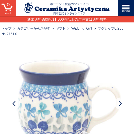
0
ポーランド食器のツェラミカ
日本公式オンラインストア
通常送料880円/11,000円以上のご注文は送料無料
トップ
>
カテゴリーからさがす
>
ギフト
>
Wedding Gift
>
マグカップ0.25L
No.2751X