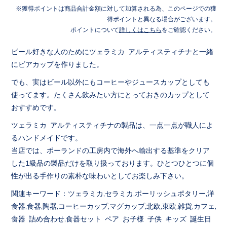
獲得ポイントは商品合計金額に対して加算される為、このページでの獲
得ポイントと異なる場合がございます。
ポイントについて
詳しくはこちら
をご確認ください。
ビール好きな人のためにツェラミカ アルティスティチナと一緒
にビアカップを作りました。
でも、実はビール以外にもコーヒーやジュースカップとしても
使ってます。たくさん飲みたい方にとっておきのカップとして
おすすめです。
ツェラミカ アルティスティチナの製品は、一点一点が職人によ
るハンドメイドです。
当店では、ポーランドの工房内で海外へ輸出する基準をクリア
した1級品の製品だけを取り扱っております。ひとつひとつに個
性が出る手作りの素朴な味わいとしてお楽しみ下さい。
関連キーワード：ツェラミカ,セラミカ,ポーリッシュポタリー,洋
食器,食器,陶器,コーヒーカップ,マグカップ,北欧,東欧,雑貨,カフェ,
食器 詰め合わせ,食器セット ペア お子様 子供 キッズ 誕生日