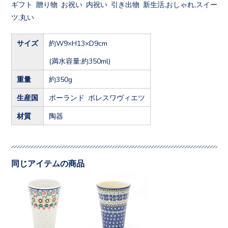
ギフト 贈り物 お祝い 内祝い 引き出物 新生活,おしゃれ,スイー
ツ,丸い
サイズ
約W9×H13×D9cm
(満水容量:約350ml)
重量
約350g
生産国
ポーランド ボレスワヴィエツ
材質
陶器
同じアイテムの商品