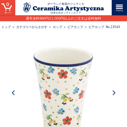
0
ポーランド食器のツェラミカ
日本公式オンラインストア
通常送料880円/11,000円以上のご注文は送料無料
トップ
>
カテゴリーからさがす
>
カップ
>
ビアカップ
>
ビアカップ No.2354X