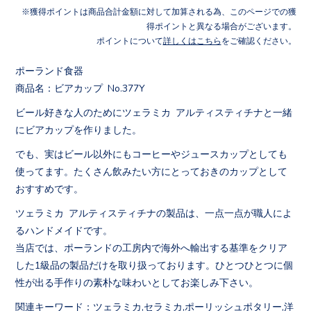
獲得ポイントは商品合計金額に対して加算される為、このページでの獲
得ポイントと異なる場合がございます。
ポイントについて
詳しくはこちら
をご確認ください。
ポーランド食器
商品名：ビアカップ No.377Y
ビール好きな人のためにツェラミカ アルティスティチナと一緒
にビアカップを作りました。
でも、実はビール以外にもコーヒーやジュースカップとしても
使ってます。たくさん飲みたい方にとっておきのカップとして
おすすめです。
ツェラミカ アルティスティチナの製品は、一点一点が職人によ
るハンドメイドです。
当店では、ポーランドの工房内で海外へ輸出する基準をクリア
した1級品の製品だけを取り扱っております。ひとつひとつに個
性が出る手作りの素朴な味わいとしてお楽しみ下さい。
関連キーワード：ツェラミカ,セラミカ,ポーリッシュポタリー,洋