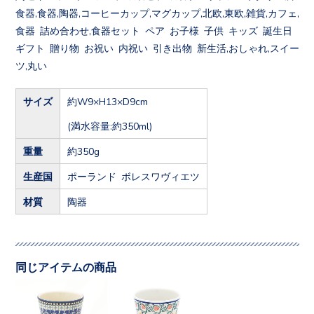
食器,食器,陶器,コーヒーカップ,マグカップ,北欧,東欧,雑貨,カフェ,
食器 詰め合わせ,食器セット ペア お子様 子供 キッズ 誕生日
ギフト 贈り物 お祝い 内祝い 引き出物 新生活,おしゃれ,スイー
ツ,丸い
サイズ
約W9×H13×D9cm
(満水容量:約350ml)
重量
約350g
生産国
ポーランド ボレスワヴィエツ
材質
陶器
同じアイテムの商品