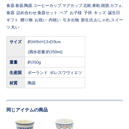
食器,食器,陶器,コーヒーカップ,マグカップ,北欧,東欧,雑貨,カフェ,
食器 詰め合わせ,食器セット ペア お子様 子供 キッズ 誕生日
ギフト 贈り物 お祝い 内祝い 引き出物 新生活,おしゃれ,スイー
ツ,丸い
サイズ
約W9×H13×D9cm
(満水容量:約350ml)
重量
約350g
生産国
ポーランド ボレスワヴィエツ
材質
陶器
同じアイテムの商品