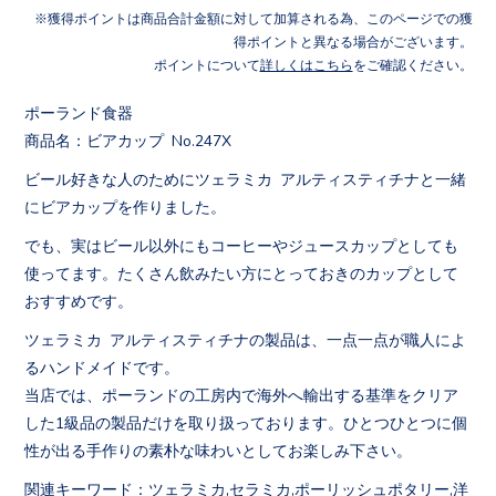
獲得ポイントは商品合計金額に対して加算される為、このページでの獲
得ポイントと異なる場合がございます。
ポイントについて
詳しくはこちら
をご確認ください。
ポーランド食器
商品名：ビアカップ No.247X
ビール好きな人のためにツェラミカ アルティスティチナと一緒
にビアカップを作りました。
でも、実はビール以外にもコーヒーやジュースカップとしても
使ってます。たくさん飲みたい方にとっておきのカップとして
おすすめです。
ツェラミカ アルティスティチナの製品は、一点一点が職人によ
るハンドメイドです。
当店では、ポーランドの工房内で海外へ輸出する基準をクリア
した1級品の製品だけを取り扱っております。ひとつひとつに個
性が出る手作りの素朴な味わいとしてお楽しみ下さい。
関連キーワード：ツェラミカ,セラミカ,ポーリッシュポタリー,洋