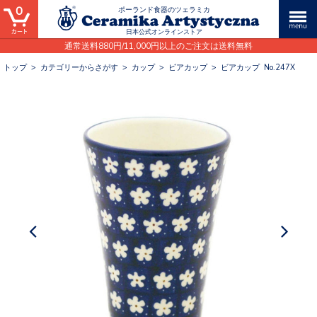
0
ポーランド食器のツェラミカ
日本公式オンラインストア
通常送料880円/11,000円以上のご注文は送料無料
トップ
>
カテゴリーからさがす
>
カップ
>
ビアカップ
>
ビアカップ No.247X