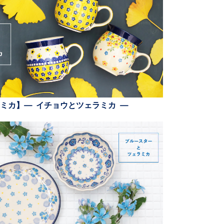
ミカ】— イチョウとツェラミカ —