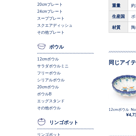
20cmプレート
重量
約
24cmプレート
生産国
ポ
スーププレート
スクエアディッシュ
材質
陶
その他プレート
ボウル
12cmボウル
同じアイテ
サラダボウルミニ
フリーボウル
シリアルボウル
20cmボウル
ボウルB
エッグスタンド
その他ボウル
¥4,7
リンゴポット
リンゴポット