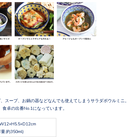
ダ、スープ、お鍋の器などなんでも使えてしまうサラダボウルミニ。
、食卓の出番No.1になっています。
W12×H5.5×D12cm
容量:約350ml)