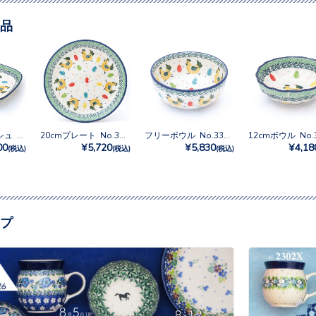
品
スクエアディッシュ No.3343X
20cmプレート No.3343X
フリーボウル No.3343X
00
¥5,720
¥5,830
¥4,18
(税込)
(税込)
(税込)
プ