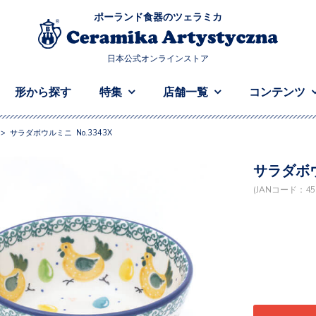
ポーランド食器のツェラミカ
日本公式オンラインストア
形から探す
特集
店舗一覧
コンテンツ
>
サラダボウルミニ No.3343X
サラダボウ
(JANコード：458