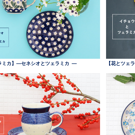
ラミカ】—セネシオとツェラミカ —
【花とツェラ