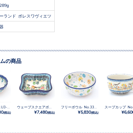
289g
ーランド ボレスワヴィエツ
器
ムの商品
12cmボウル No.U3-5189
ウェーブスクエアボウルM No.U4-5098
フリーボウル No.3348X
30
¥7,480
¥5,830
¥6,60
(税込)
(税込)
(税込)