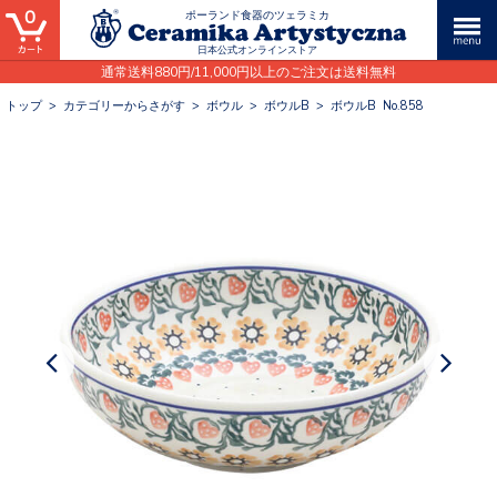
0
ポーランド食器のツェラミカ
日本公式オンラインストア
通常送料880円/11,000円以上のご注文は送料無料
トップ
>
カテゴリーからさがす
>
ボウル
>
ボウルB
>
ボウルB No.858