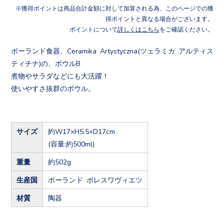
獲得ポイントは商品合計金額に対して加算される為、このページでの獲
得ポイントと異なる場合がございます。
ポイントについて
詳しくはこちら
をご確認ください。
ポーランド食器、Ceramika Artystyczna(ツェラミカ アルティス
ティチナ)の、ボウルB
煮物やサラダなどにも大活躍！
使いやすさ抜群のボウル。
サイズ
約W17×H5.5×D17cm
(容量:約500ml)
重量
約502g
生産国
ポーランド ボレスワヴィエツ
材質
陶器