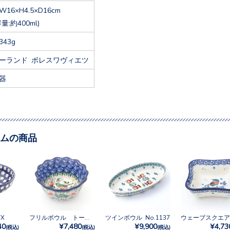
W16×H4.5×D16cm
容量:約400ml)
343g
ーランド ボレスワヴィエツ
器
ムの商品
7X
フリルボウル トール No.U3-2472
ツインボウル No.1137
40
¥7,480
¥9,900
¥4,73
(税込)
(税込)
(税込)