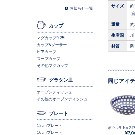
サイズ
約
お知らせ一覧
(
重量
約
カップ
生産国
ポ
マグカップ0.25L
カップ&ソーサー
材質
陶
ビアカップ
スープカップ
その他マグカップ
グラタン皿
同じアイテ
オーブンディッシュ
その他のオーブンディッシュ
プレート
12cmプレート
ボウルB No.24
16cmプレート
¥7,0