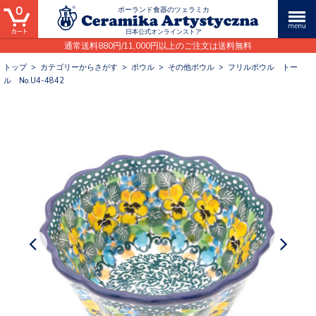
0
ポーランド食器のツェラミカ
日本公式オンラインストア
通常送料880円/11,000円以上のご注文は送料無料
トップ
>
カテゴリーからさがす
>
ボウル
>
その他ボウル
>
フリルボウル トー
ル No.U4-4842