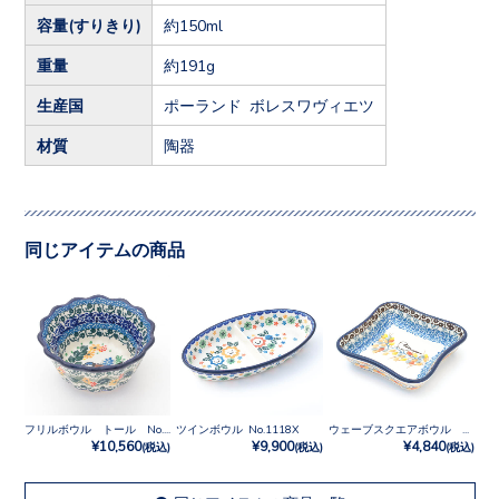
容量(すりきり)
約150ml
重量
約191g
生産国
ポーランド ボレスワヴィエツ
材質
陶器
同じアイテムの商品
フリルボウル トール No.U4-3270
ツインボウル No.1118X
ウェーブスクエアボウル No.U3-5235
¥10,560
¥9,900
¥4,840
(税込)
(税込)
(税込)