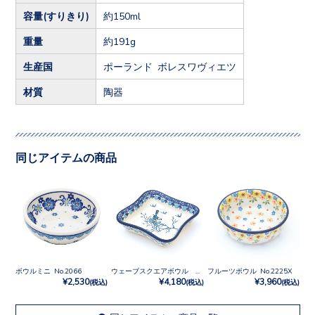
容量(すりきり)
約150ml
重量
約191g
生産国
ポーランド ボレスワヴィエツ
材質
陶器
同じアイテムの商品
ボウルミニ No.2066
ウェーブスクエアボウル No.2815X
フルーツボウル No.2225X
¥2,530
¥4,180
¥3,960
(税込)
(税込)
(税込)