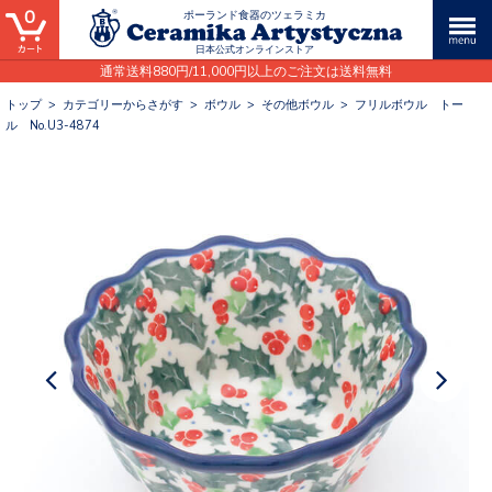
0
ポーランド食器のツェラミカ
日本公式オンラインストア
通常送料880円/11,000円以上のご注文は送料無料
トップ
>
カテゴリーからさがす
>
ボウル
>
その他ボウル
>
フリルボウル トー
ル No.U3-4874