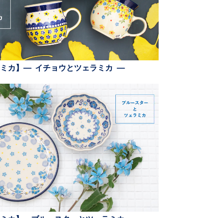
ミカ】— イチョウとツェラミカ —