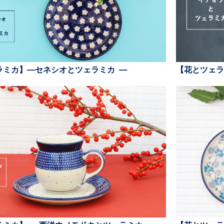
ラミカ】—セネシオとツェラミカ —
【花とツェラ