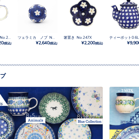
マグカップ0.3L No.247X
ツェラミカ ノブ No.247
箸置き No.247X
20
¥2,640
¥2,200
¥9,90
(税込)
(税込)
(税込)
プ