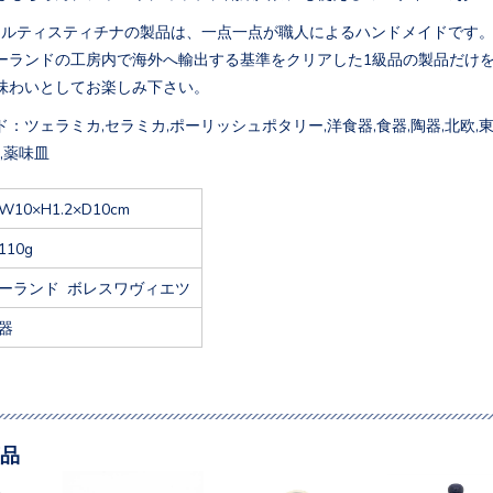
アルティスティチナの製品は、一点一点が職人によるハンドメイドです
ーランドの工房内で海外へ輸出する基準をクリアした1級品の製品だけ
味わいとしてお楽しみ下さい。
：ツェラミカ,セラミカ,ポーリッシュポタリー,洋食器,食器,陶器,北欧,東欧
,薬味皿
W10×H1.2×D10cm
110g
ーランド ボレスワヴィエツ
器
品