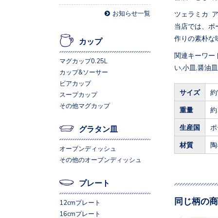
お知らせ一覧
ツェラミカ 
当店では、ポ
作りの素朴な
カップ
関連キーワード
マグカップ0.25L
い,小皿,醤油皿
カップ&ソーサー
ビアカップ
サイズ
約
スープカップ
その他マグカップ
重量
約
生産国
ポ
グラタン皿
材質
陶
オーブンディッシュ
その他のオーブンディッシュ
プレート
同じ柄の商
12cmプレート
16cmプレート