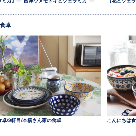
ラミカ】— 西洋ウメモドキとツェラミカ —
【花とツェラ
食卓
卓/9軒目/本橋さん家の食卓
こんにちは食