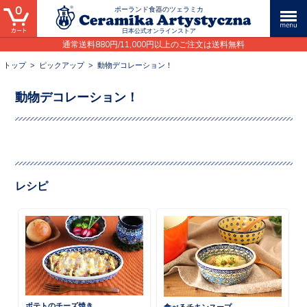
0
ポーランド食器のツェラミカ
日本公式オンラインストア
通常送料880円/11,000円以上のご注文は送料無料
トップ
>
ピックアップ
>
動物デコレーション！
動物デコレーション！
レシピ
ポテトのチーズ焼き
食べるチキンスープ