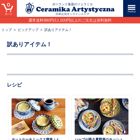
0
ポーランド食器のツェラミカ
日本公式オンラインストア
通常送料880円/11,000円以上のご注文は送料無料
トップ
>
ピックアップ
>
訳ありアイテム！
訳ありアイテム！
レシピ
ホットケーキミックス簡単ふんわりケーキ
ハーブが香る夏野菜のキッシュ