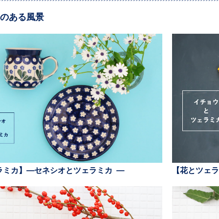
のある風景
ラミカ】—セネシオとツェラミカ —
【花とツェラ