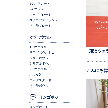
20cmプレート
24cmプレート
スーププレート
スクエアディッシュ
その他プレート
ボウル
12cmボウル
【花とツェ
サラダボウルミニ
フリーボウル
シリアルボウル
20cmボウル
こんにちは
ボウルB
エッグスタンド
その他ボウル
リンゴポット
リンゴポット