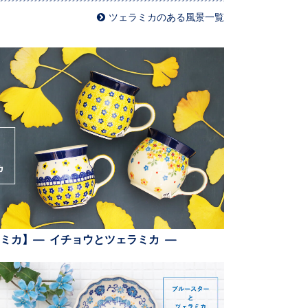
ツェラミカのある風景一覧
ミカ】— イチョウとツェラミカ —