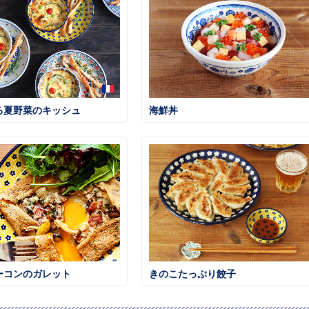
る夏野菜のキッシュ
海鮮丼
ーコンのガレット
きのこたっぷり餃子