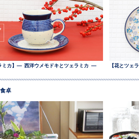
ラミカ】— 西洋ウメモドキとツェラミカ —
【花とツェラ
食卓