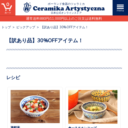
0
ポーランド食器のツェラミカ
日本公式オンラインストア
通常送料880円/11,000円以上のご注文は送料無料
トップ
>
ピックアップ
>
【訳あり品】30%OFFアイテム！
【訳あり品】30%OFFアイテム！
レシピ
海鮮丼
食べるチキンスープ