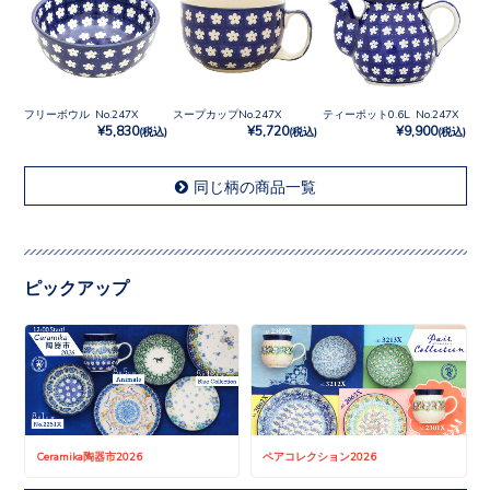
フリーボウル No.247X
スープカップNo.247X
ティーポット0.6L No.247X
¥5,830
¥5,720
¥9,900
(税込)
(税込)
(税込)
同じ柄の商品一覧
ピックアップ
Ceramika陶器市2026
ペアコレクション2026