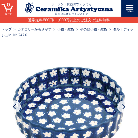
0
ポーランド食器のツェラミカ
日本公式オンラインストア
通常送料880円/11,000円以上のご注文は送料無料
トップ
>
カテゴリーからさがす
>
小物・雑貨
>
その他小物・雑貨
>
タルトディッ
シュM No.247X