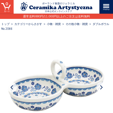
0
ポーランド食器のツェラミカ
日本公式オンラインストア
通常送料880円/11,000円以上のご注文は送料無料
トップ
>
カテゴリーからさがす
>
小物・雑貨
>
その他小物・雑貨
>
ダブルボウル
No.2066