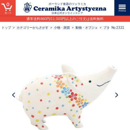
0
ポーランド食器のツェラミカ
日本公式オンラインストア
通常送料880円/11,000円以上のご注文は送料無料
トップ
>
カテゴリーからさがす
>
小物・雑貨
>
動物・オブジェ
>
ブタ No.2321