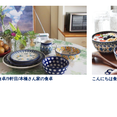
卓/9軒目/本橋さん家の食卓
こんにちは食