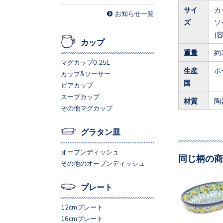
サイ
カ
お知らせ一覧
ズ
ソ
(容
カップ
重量
約
マグカップ0.25L
生産
ポ
カップ&ソーサー
国
ビアカップ
スープカップ
材質
陶
その他マグカップ
グラタン皿
オーブンディッシュ
同じ柄の商
その他のオーブンディッシュ
プレート
12cmプレート
16cmプレート