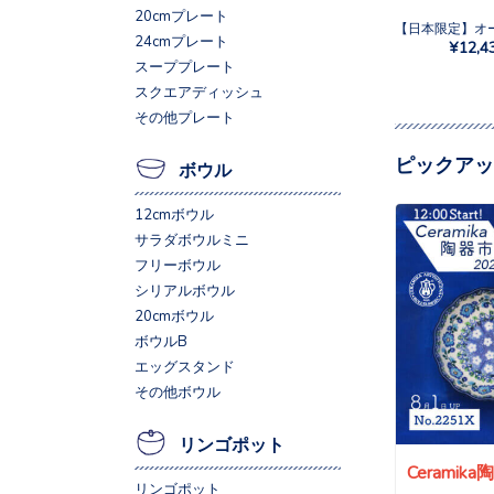
20cmプレート
24cmプレート
¥12,4
スーププレート
スクエアディッシュ
その他プレート
ピックアッ
ボウル
12cmボウル
サラダボウルミニ
フリーボウル
シリアルボウル
20cmボウル
ボウルB
エッグスタンド
その他ボウル
リンゴポット
Ceramik
リンゴポット