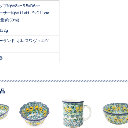
ップ約W8×H5.5×D6cm
ーサー約W11×H1.5×D11cm
量:約50ml)
232g
ーランド ボレスワヴィエツ
器
品