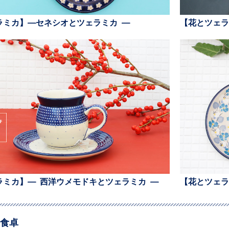
ラミカ】—セネシオとツェラミカ —
【花とツェラ
ラミカ】— 西洋ウメモドキとツェラミカ —
【花とツェラ
食卓