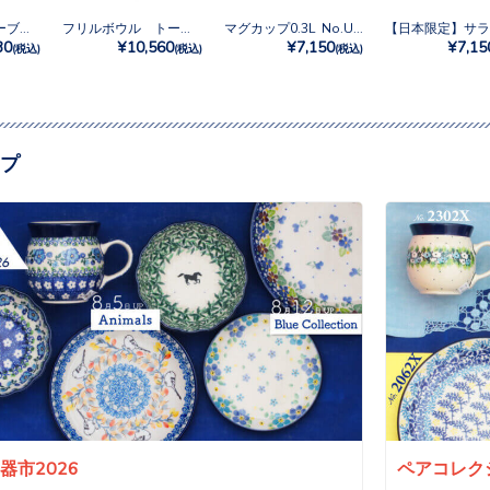
【日本限定】オーブンディッシュ No.U4-4842
フリルボウル トール No.U4-4842
マグカップ0.3L No.U4-4842
30
¥10,560
¥7,150
¥7,15
(税込)
(税込)
(税込)
プ
a陶器市2026
ペアコレクシ