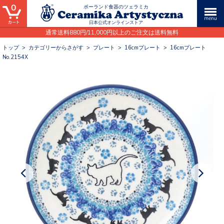
0
ポーランド食器のツェラミカ
日本公式オンラインストア
通常送料880円/11,000円以上のご注文は送料無料
トップ
>
カテゴリーからさがす
>
プレート
>
16cmプレート
>
16cmプレート
No.2154X