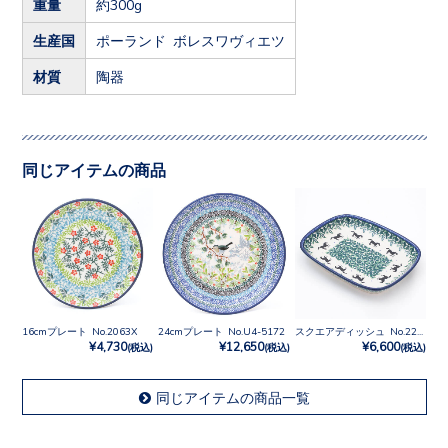
重量
約300g
生産国
ポーランド ボレスワヴィエツ
材質
陶器
同じアイテムの商品
16cmプレート No.2063X
24cmプレート No.U4-5172
スクエアディッシュ No.2241X
¥4,730
¥12,650
¥6,600
(税込)
(税込)
(税込)
同じアイテムの商品一覧