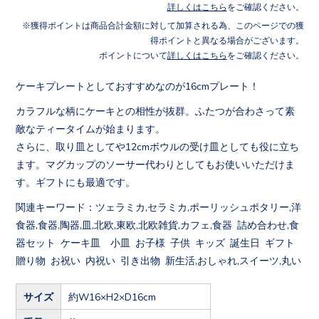
詳しくはこちら
をご確認ください。
獲得ポイントは商品合計金額に対して加算される為、このページでの獲
得ポイントと異なる場合がございます。
ポイントについて
詳しくはこちら
をご確認ください。
ケーキプレートとしておすすめなのが16cmプレート！
カラフルな柄にケーキとの相性が抜群。ふたつが合わさって素
敵なティータイムが始まります。
さらに、取り皿としてや12cmボウルの受け皿としても役に立ち
ます。マグカップのソーサー代わりとしてもお使いいただけま
す。ギフトにも最適です。
関連キーワード：ツェラミカ,セラミカ,ポーリッシュポタリー,洋
食器,食器,陶器,皿,北欧,東欧,北欧雑貨,カフェ,食器 詰め合わせ,食
器セット ケーキ皿 小皿 お子様 子供 キッズ 誕生日 ギフト
贈り物 お祝い 内祝い 引き出物 新生活,おしゃれ,スイーツ,丸い
サイズ
約W16×H2×D16cm