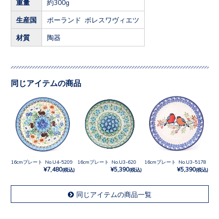
重量
約300g
生産国
ポーランド ボレスワヴィエツ
材質
陶器
同じアイテムの商品
16cmプレート No.U4-5209
16cmプレート No.U3-620
16cmプレート No.U3-5178
¥7,480
¥5,390
¥5,390
(税込)
(税込)
(税込)
同じアイテムの商品一覧