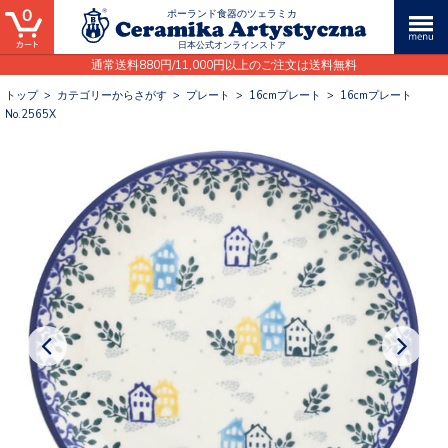
0
ポーランド食器のツェラミカ
日本公式オンラインストア
通常送料880円/11,000円以上のご注文は送料無料
トップ
>
カテゴリーからさがす
>
プレート
>
16cmプレート
>
16cmプレート
No.2565X