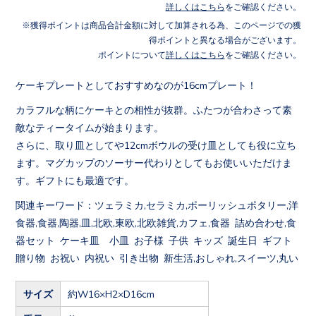
詳しくはこちら
をご確認ください。
獲得ポイントは商品合計金額に対して加算される為、このページでの獲
得ポイントと異なる場合がございます。
ポイントについて
詳しくはこちら
をご確認ください。
ケーキプレートとしておすすめなのが16cmプレート！
カラフルな柄にケーキとの相性が抜群。ふたつが合わさって素
敵なティータイムが始まります。
さらに、取り皿としてや12cmボウルの受け皿としても役に立ち
ます。マグカップのソーサー代わりとしてもお使いいただけま
す。ギフトにも最適です。
関連キーワード：ツェラミカ,セラミカ,ポーリッシュポタリー,洋
食器,食器,陶器,皿,北欧,東欧,北欧雑貨,カフェ,食器 詰め合わせ,食
器セット ケーキ皿 小皿 お子様 子供 キッズ 誕生日 ギフト
贈り物 お祝い 内祝い 引き出物 新生活,おしゃれ,スイーツ,丸い
サイズ
約W16×H2×D16cm