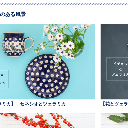
のある風景
ラミカ】—セネシオとツェラミカ —
【花とツェラ