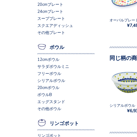
20cmプレート
24cmプレート
スーププレート
¥7,4
スクエアディッシュ
その他プレート
ボウル
同じ柄の商
12cmボウル
サラダボウルミニ
フリーボウル
シリアルボウル
20cmボウル
ボウルB
エッグスタンド
その他ボウル
¥6,9
リンゴポット
リンゴポット