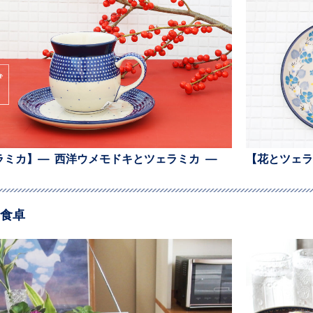
ラミカ】— 西洋ウメモドキとツェラミカ —
【花とツェラ
食卓