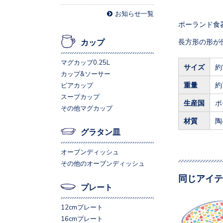
お知らせ一覧
ポーランド食
長方形の形が
カップ
マグカップ0.25L
サイズ
約
カップ&ソーサー
重量
約
ビアカップ
スープカップ
生産国
ポ
その他マグカップ
材質
陶
グラタン皿
オーブンディッシュ
その他のオーブンディッシュ
同じアイテ
プレート
12cmプレート
16cmプレート