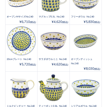
オーブンMサイズNo.240
マグカップ0.3L No.240
フリーボウル No.240
¥6,710
¥4,620
¥5,830
(税込)
(税込)
(税込)
20cmプレート No.240
サラダボウルミニ No.240
オーブンディッシュ
No.240
¥5,720
¥4,620
(税込)
(税込)
¥8,030
(税込)
ミルクピッチャー No.240
ティーポット0.6L No.240
シリアルボウル No.240