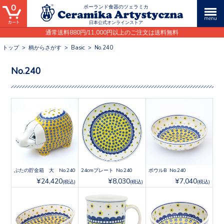
0
ポーランド食器のツェラミカ
日本公式オンラインストア
通常送料880円/11,000円以上のご注文は送料無料
トップ
>
柄からさがす
>
Basic
>
No.240
No.240
ぶたの貯金箱 大 No.240
24cmプレート No.240
ボウルB No.240
¥24,420
¥8,030
¥7,040
(税込)
(税込)
(税込)