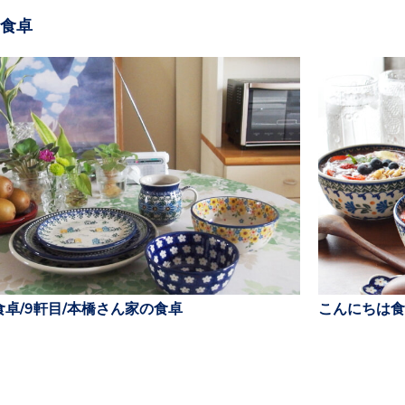
食卓
卓/9軒目/本橋さん家の食卓
こんにちは食