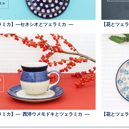
ラミカ】—セネシオとツェラミカ —
【花とツェラ
ラミカ】— 西洋ウメモドキとツェラミカ —
【花とツェラ