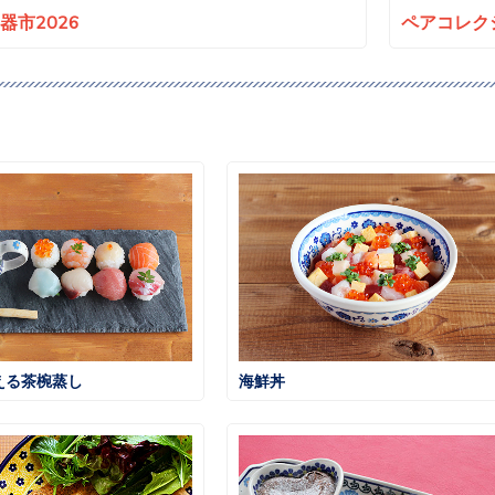
a陶器市2026
ペアコレクシ
える茶椀蒸し
海鮮丼