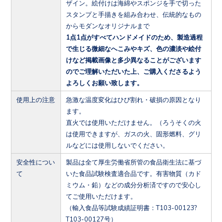
ザイン。絵付けは海綿やスポンジを手で切った
スタンプと手描きを組み合わせ、伝統的なもの
からモダンなオリジナルまで
1点1点がすべてハンドメイドのため、製造過程
で生じる微細なへこみやキズ、色の濃淡や絵付
けなど掲載画像と多少異なることがございます
のでご理解いただいた上、ご購入くださるよう
よろしくお願い致します。
使用上の注意
急激な温度変化はひび割れ・破損の原因となり
ます。
直火では使用いただけません。（ろうそくの火
は使用できますが、ガスの火、固形燃料、グリ
ルなどには使用しないでください。
安全性につい
製品は全て厚生労働省所管の食品衛生法に基づ
て
いた食品試験検査適合品です。有害物質（カド
ミウム・鉛）などの成分分析済ですので安心し
てご使用いただけます。
（輸入食品等試験成績証明書：T103-00123?
T103-00127号）