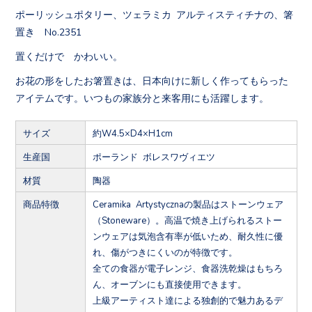
ポーリッシュポタリー、ツェラミカ アルティスティチナの、箸
置き No.2351
置くだけで かわいい。
お花の形をしたお箸置きは、日本向けに新しく作ってもらった
アイテムです。いつもの家族分と来客用にも活躍します。
サイズ
約W4.5×D4×H1cm
生産国
ポーランド ボレスワヴィエツ
材質
陶器
商品特徴
Ceramika Artystycznaの製品はストーンウェア
（Stoneware）。高温で焼き上げられるストー
ンウェアは気泡含有率が低いため、耐久性に優
れ、傷がつきにくいのが特徴です。
全ての食器が電子レンジ、食器洗乾燥はもちろ
ん、オーブンにも直接使用できます。
上級アーティスト達による独創的で魅力あるデ