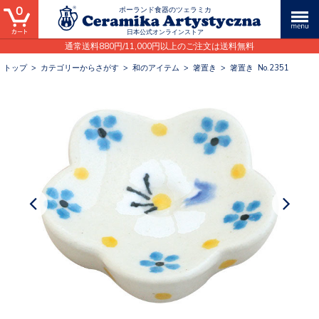
0
ポーランド食器のツェラミカ
日本公式オンラインストア
通常送料880円/11,000円以上のご注文は送料無料
トップ
>
カテゴリーからさがす
>
和のアイテム
>
箸置き
>
箸置き No.2351