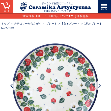
0
ポーランド食器のツェラミカ
日本公式オンラインストア
通常送料880円/11,000円以上のご注文は送料無料
トップ
>
カテゴリーからさがす
>
プレート
>
16cmプレート
>
16cmプレート
No.2709X