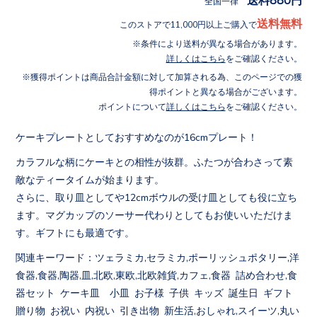
全国一律
送料無料
このストアで11,000円以上ご購入で
条件により送料が異なる場合があります。
詳しくはこちら
をご確認ください。
獲得ポイントは商品合計金額に対して加算される為、このページでの獲
得ポイントと異なる場合がございます。
ポイントについて
詳しくはこちら
をご確認ください。
ケーキプレートとしておすすめなのが16cmプレート！
カラフルな柄にケーキとの相性が抜群。ふたつが合わさって素
敵なティータイムが始まります。
さらに、取り皿としてや12cmボウルの受け皿としても役に立ち
ます。マグカップのソーサー代わりとしてもお使いいただけま
す。ギフトにも最適です。
関連キーワード：ツェラミカ,セラミカ,ポーリッシュポタリー,洋
食器,食器,陶器,皿,北欧,東欧,北欧雑貨,カフェ,食器 詰め合わせ,食
器セット ケーキ皿 小皿 お子様 子供 キッズ 誕生日 ギフト
贈り物 お祝い 内祝い 引き出物 新生活,おしゃれ,スイーツ,丸い