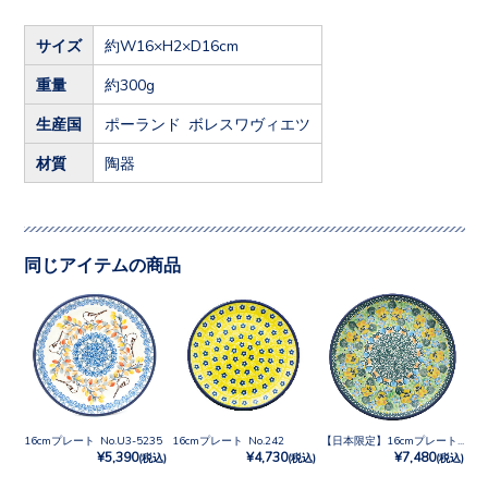
サイズ
約W16×H2×D16cm
重量
約300g
生産国
ポーランド ボレスワヴィエツ
材質
陶器
同じアイテムの商品
16cmプレート No.U3-5235
16cmプレート No.242
【日本限定】16cmプレート No.U4-4842
¥5,390
¥4,730
¥7,480
(税込)
(税込)
(税込)