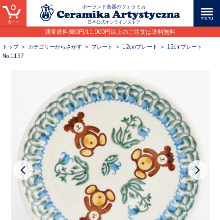
0
ポーランド食器のツェラミカ
日本公式オンラインストア
通常送料880円/11,000円以上のご注文は送料無料
トップ
>
カテゴリーからさがす
>
プレート
>
12cmプレート
>
12cmプレート
No.1137