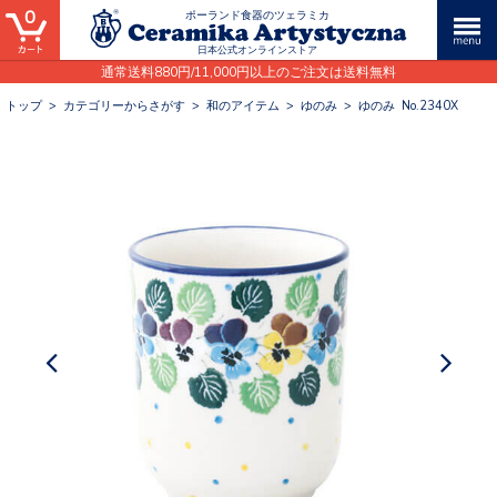
0
ポーランド食器のツェラミカ
日本公式オンラインストア
通常送料880円/11,000円以上のご注文は送料無料
トップ
>
カテゴリーからさがす
>
和のアイテム
>
ゆのみ
>
ゆのみ No.2340X