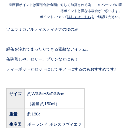
獲得ポイントは商品合計金額に対して加算される為、このページでの獲
得ポイントと異なる場合がございます。
ポイントについて
詳しくはこちら
をご確認ください。
ツェラミカアルティスティチナのゆのみ
緑茶を淹れてまったりできる素敵なアイテム。
茶碗蒸しや、ゼリー、プリンなどにも！
ティーポットとセットにしてギフトにするのもおすすめです♪
サイズ
約W6.6×H8×D6.6cm
（容量:約150ml）
重量
約180g
生産国
ポーランド ボレスワヴィエツ