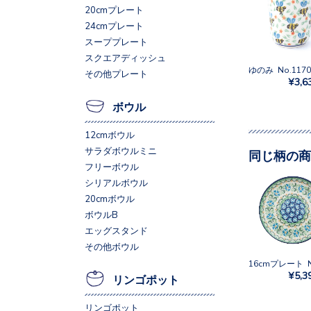
20cmプレート
24cmプレート
スーププレート
スクエアディッシュ
ゆのみ No.1170
その他プレート
¥3,6
ボウル
12cmボウル
サラダボウルミニ
同じ柄の商
フリーボウル
シリアルボウル
20cmボウル
ボウルB
エッグスタンド
その他ボウル
¥5,3
リンゴポット
リンゴポット