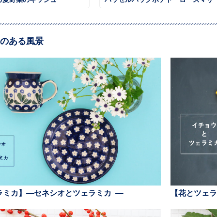
のある風景
ラミカ】—セネシオとツェラミカ —
【花とツェラ