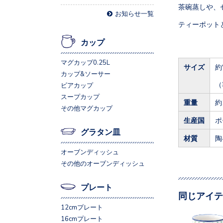
茶碗蒸しや、
お知らせ一覧
ティーポット
カップ
マグカップ0.25L
サイズ
約
カップ&ソーサー
（
ビアカップ
スープカップ
重量
約
その他マグカップ
生産国
ポ
グラタン皿
材質
陶
オーブンディッシュ
その他のオーブンディッシュ
プレート
同じアイテ
12cmプレート
16cmプレート