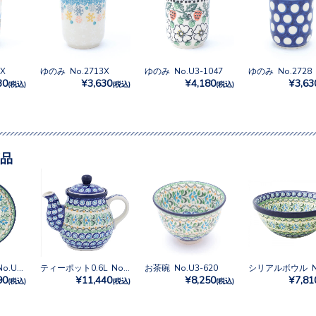
X
ゆのみ No.2713X
ゆのみ No.U3-1047
ゆのみ No.2728
30
¥3,630
¥4,180
¥3,63
(税込)
(税込)
(税込)
品
16cmプレート No.U3-620
ティーポット0.6L No.U3-620
お茶碗 No.U3-620
90
¥11,440
¥8,250
¥7,81
(税込)
(税込)
(税込)