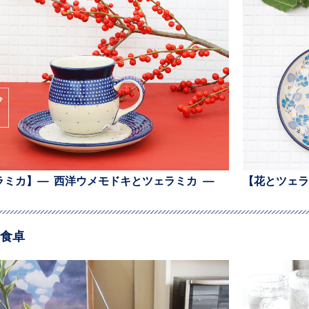
ラミカ】— 西洋ウメモドキとツェラミカ —
【花とツェラ
食卓