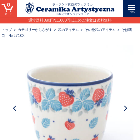
0
ポーランド食器のツェラミカ
日本公式オンラインストア
通常送料880円/11,000円以上のご注文は送料無料
トップ
>
カテゴリーからさがす
>
和のアイテム
>
その他和のアイテム
>
そば猪
口 No.2710X