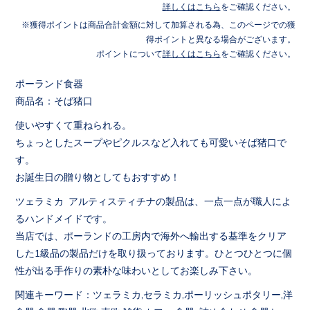
詳しくはこちら
をご確認ください。
獲得ポイントは商品合計金額に対して加算される為、このページでの獲
得ポイントと異なる場合がございます。
ポイントについて
詳しくはこちら
をご確認ください。
ポーランド食器
商品名：そば猪口
使いやすくて重ねられる。
ちょっとしたスープやピクルスなど入れても可愛いそば猪口で
す。
お誕生日の贈り物としてもおすすめ！
ツェラミカ アルティスティチナの製品は、一点一点が職人によ
るハンドメイドです。
当店では、ポーランドの工房内で海外へ輸出する基準をクリア
した1級品の製品だけを取り扱っております。ひとつひとつに個
性が出る手作りの素朴な味わいとしてお楽しみ下さい。
関連キーワード：ツェラミカ,セラミカ,ポーリッシュポタリー,洋