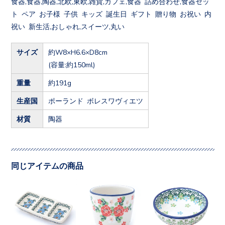
食器,食器,陶器,北欧,東欧,雑貨,カフェ,食器 詰め合わせ,食器セッ
ト ペア お子様 子供 キッズ 誕生日 ギフト 贈り物 お祝い 内
祝い 新生活,おしゃれ,スイーツ,丸い
サイズ
約W8×H6.6×D8cm
(容量:約150ml)
重量
約191g
生産国
ポーランド ボレスワヴィエツ
材質
陶器
同じアイテムの商品