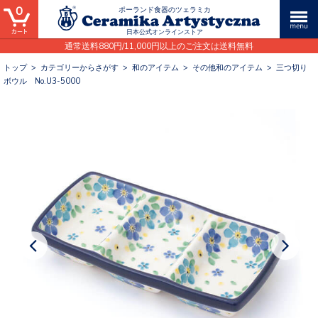
0
ポーランド食器のツェラミカ
日本公式オンラインストア
通常送料880円/11,000円以上のご注文は送料無料
トップ
>
カテゴリーからさがす
>
和のアイテム
>
その他和のアイテム
>
三つ切り
ボウル No.U3-5000