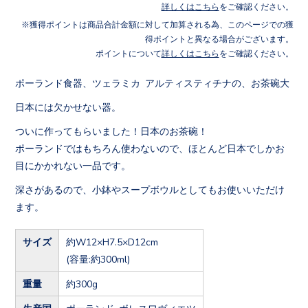
詳しくはこちら
をご確認ください。
獲得ポイントは商品合計金額に対して加算される為、このページでの獲
得ポイントと異なる場合がございます。
ポイントについて
詳しくはこちら
をご確認ください。
ポーランド食器、ツェラミカ アルティスティチナの、お茶碗大
日本には欠かせない器。
ついに作ってもらいました！日本のお茶碗！
ポーランドではもちろん使わないので、ほとんど日本でしかお
目にかかれない一品です。
深さがあるので、小鉢やスープボウルとしてもお使いいただけ
ます。
サイズ
約W12×H7.5×D12cm
(容量:約300ml)
重量
約300g
生産国
ポーランド ボレスワヴィエツ