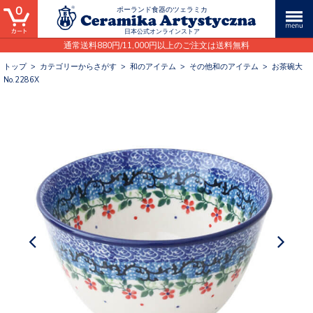
0
ポーランド食器のツェラミカ
日本公式オンラインストア
通常送料880円/11,000円以上のご注文は送料無料
トップ
>
カテゴリーからさがす
>
和のアイテム
>
その他和のアイテム
>
お茶碗大
No.2286X