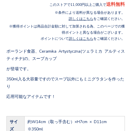
送料無料
このストアで11,000円以上ご購入で
条件により送料が異なる場合があります。
詳しくはこちら
をご確認ください。
獲得ポイントは商品合計金額に対して加算される為、このページでの獲
得ポイントと異なる場合がございます。
ポイントについて
詳しくはこちら
をご確認ください。
ポーランド食器、Ceramika Artystyczna(ツェラミカ アルティス
ティチナ)の、スープカップ
が登場です。
350ml入る大容量ですのでスープ以外にもミニグラタンを作った
り
応用可能なアイテムです！
サイ
約W14cm（取っ手含む）×H7cm × D11cm
ズ
※350ml