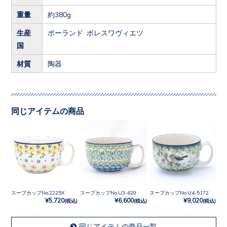
重量
約380g
生産
ポーランド ボレスワヴィエツ
国
材質
陶器
同じアイテムの商品
スープカップNo.2225X
スープカップNo.U3-620
スープカップNo.U4-5172
¥5,720
¥6,600
¥9,020
(税込)
(税込)
(税込)
同じアイテムの商品一覧