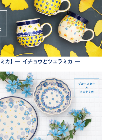
ミカ】— イチョウとツェラミカ —