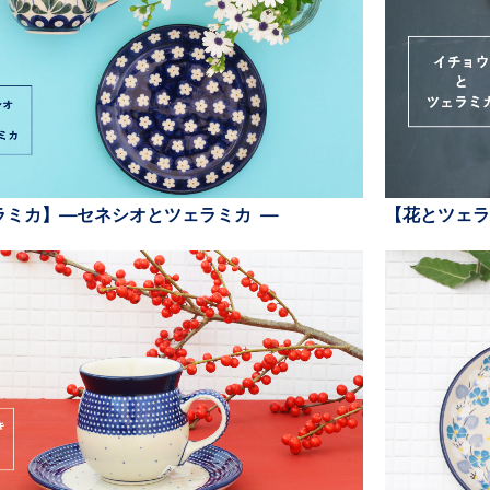
ラミカ】—セネシオとツェラミカ —
【花とツェラ