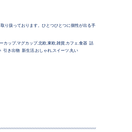
。
を取り扱っております。ひとつひとつに個性が出る手
カップ,マグカップ,北欧,東欧,雑貨,カフェ,食器 詰
 引き出物 新生活,おしゃれ,スイーツ,丸い