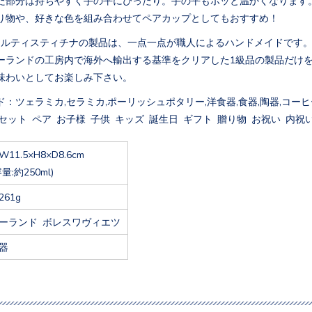
り物や、好きな色を組み合わせてペアカップとしてもおすすめ！
アルティスティチナの製品は、一点一点が職人によるハンドメイドです
ーランドの工房内で海外へ輸出する基準をクリアした1級品の製品だけ
味わいとしてお楽しみ下さい。
：ツェラミカ,セラミカ,ポーリッシュポタリー,洋食器,食器,陶器,コーヒー
セット ペア お子様 子供 キッズ 誕生日 ギフト 贈り物 お祝い 内祝い
W11.5×H8×D8.6cm
容量:約250ml)
261g
ーランド ボレスワヴィエツ
器