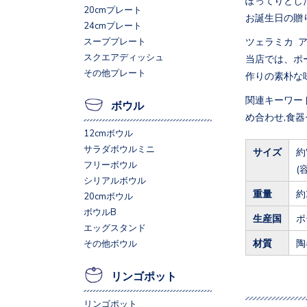
20cmプレート
お誕生日の贈
24cmプレート
ツェラミカ 
スーププレート
スクエアディッシュ
当店では、ポ
その他プレート
作りの素朴な
関連キーワード
ボウル
め合わせ,食器
12cmボウル
サラダボウルミニ
サイズ
約
フリーボウル
(
シリアルボウル
重量
約
20cmボウル
ボウルB
生産国
ポ
エッグスタンド
材質
陶
その他ボウル
リンゴポット
リンゴポット