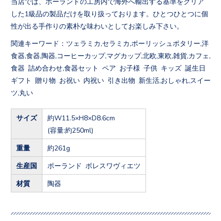
当店では、ポーランドの工房内で海外へ輸出する基準をクリア
した1級品の製品だけを取り扱っております。ひとつひとつに個
性が出る手作りの素朴な味わいとしてお楽しみ下さい。
関連キーワード：ツェラミカ,セラミカ,ポーリッシュポタリー,洋
食器,食器,陶器,コーヒーカップ,マグカップ,北欧,東欧,雑貨,カフェ,
食器 詰め合わせ,食器セット ペア お子様 子供 キッズ 誕生日
ギフト 贈り物 お祝い 内祝い 引き出物 新生活,おしゃれ,スイー
ツ,丸い
サイズ
約W11.5×H8×D8.6cm
(容量:約250ml)
重量
約261g
生産国
ポーランド ボレスワヴィエツ
材質
陶器