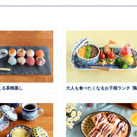
える茶椀蒸し
大人も