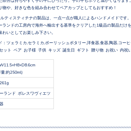
り物や、好きな色を組み合わせてペアカップとしてもおすすめ！
アルティスティチナの製品は、一点一点が職人によるハンドメイドです
ーランドの工房内で海外へ輸出する基準をクリアした1級品の製品だけ
味わいとしてお楽しみ下さい。
：ツェラミカ,セラミカ,ポーリッシュポタリー,洋食器,食器,陶器,コーヒー
セット ペア お子様 子供 キッズ 誕生日 ギフト 贈り物 お祝い 内祝い
W11.5×H8×D8.6cm
容量:約250ml)
261g
ーランド ボレスワヴィエツ
器