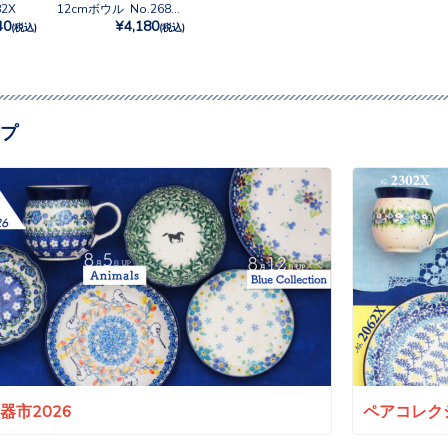
2X
12cmボウル No.2682X
40
¥4,180
(税込)
(税込)
プ
a陶器市2026
ペアコレクシ