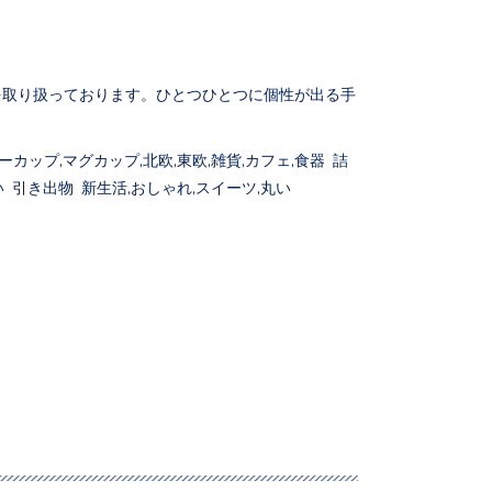
。
を取り扱っております。ひとつひとつに個性が出る手
カップ,マグカップ,北欧,東欧,雑貨,カフェ,食器 詰
 引き出物 新生活,おしゃれ,スイーツ,丸い