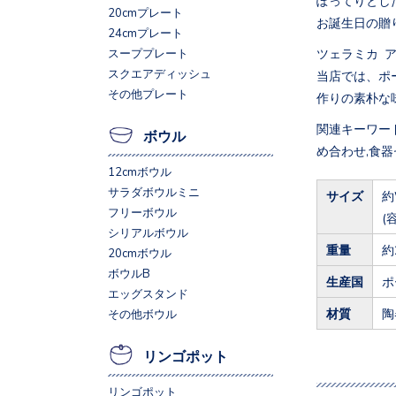
20cmプレート
お誕生日の贈
24cmプレート
ツェラミカ 
スーププレート
スクエアディッシュ
当店では、ポ
その他プレート
作りの素朴な
関連キーワード
ボウル
め合わせ,食器
12cmボウル
サラダボウルミニ
サイズ
約
フリーボウル
(
シリアルボウル
重量
約
20cmボウル
ボウルB
生産国
ポ
エッグスタンド
材質
陶
その他ボウル
リンゴポット
リンゴポット