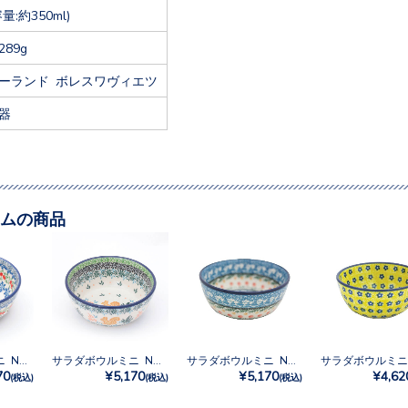
容量:約350ml)
289g
ーランド ボレスワヴィエツ
器
ムの商品
サラダボウルミニ No.U3-5179
サラダボウルミニ No.U3-5078
サラダボウルミニ No.U3-555
70
¥5,170
¥5,170
¥4,62
(税込)
(税込)
(税込)