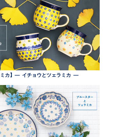
ミカ】— イチョウとツェラミカ —