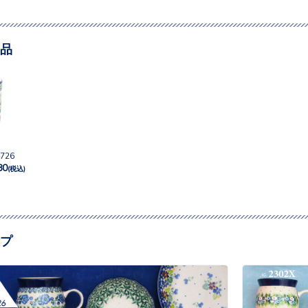
品
726
80
(税込)
プ