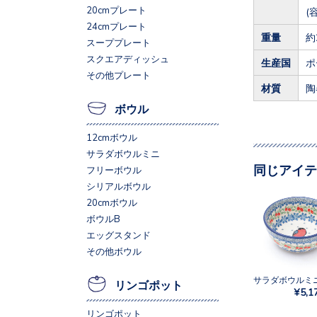
20cmプレート
(
24cmプレート
重量
約
スーププレート
スクエアディッシュ
生産国
ポ
その他プレート
材質
陶
ボウル
12cmボウル
サラダボウルミニ
同じアイテ
フリーボウル
シリアルボウル
20cmボウル
ボウルB
エッグスタンド
その他ボウル
リンゴポット
¥5,1
リンゴポット