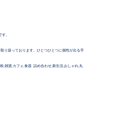
です。
。
を取り扱っております。ひとつひとつに個性が出る手
,雑貨,カフェ,食器 詰め合わせ,新生活,おしゃれ,丸