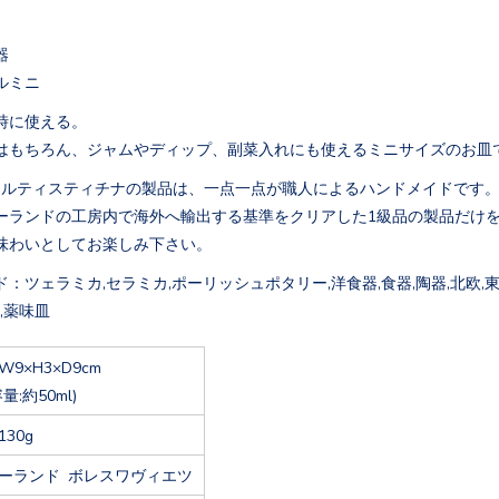
器
ルミニ
時に使える。
はもちろん、ジャムやディップ、副菜入れにも使えるミニサイズのお皿
アルティスティチナの製品は、一点一点が職人によるハンドメイドです
ーランドの工房内で海外へ輸出する基準をクリアした1級品の製品だけ
味わいとしてお楽しみ下さい。
：ツェラミカ,セラミカ,ポーリッシュポタリー,洋食器,食器,陶器,北欧,東欧
,薬味皿
W9×H3×D9cm
容量:約50ml)
130g
ーランド ボレスワヴィエツ