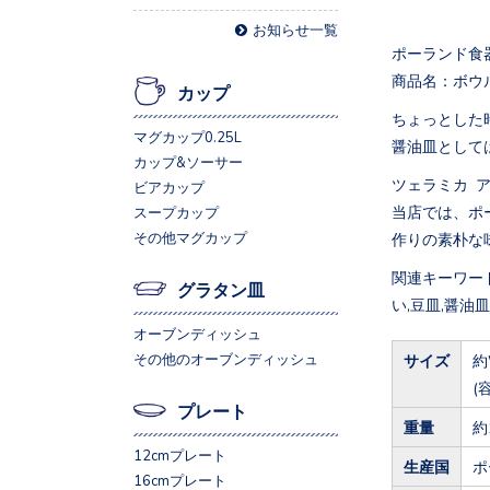
お知らせ一覧
ポーランド食
商品名：ボウ
カップ
ちょっとした
マグカップ0.25L
醤油皿として
カップ&ソーサー
ツェラミカ 
ビアカップ
当店では、ポ
スープカップ
その他マグカップ
作りの素朴な
関連キーワード
グラタン皿
い,豆皿,醤油皿
オーブンディッシュ
その他のオーブンディッシュ
サイズ
約
(
プレート
重量
約
12cmプレート
生産国
ポ
16cmプレート