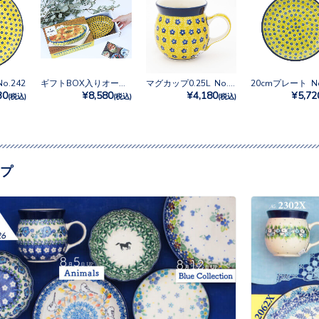
o.242
ギフトBOX入りオーブンディッシュ No.242
マグカップ0.25L No.242
20cmプレート No
30
¥8,580
¥4,180
¥5,72
(税込)
(税込)
(税込)
プ