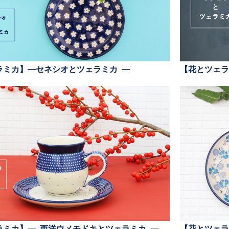
ラミカ】—セネシオとツェラミカ —
【花とツェラ
ラミカ】— 西洋ウメモドキとツェラミカ —
【花とツェラ