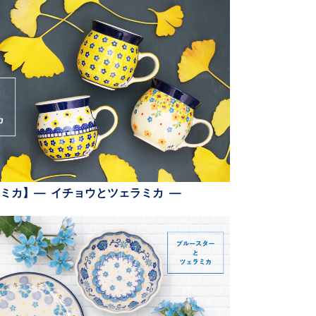
ミカ】— イチョウとツェラミカ —