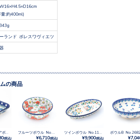
W16×H4.5×D16cm
容量:約400ml)
343g
ーランド ボレスワヴィエツ
器
ムの商品
ウェーブスクエアボウル No.2251X
フルーツボウル No.U5-5070
ツインボウル No.1118X
ボウルB No.268
80
¥6,710
¥9,900
¥7,04
(税込)
(税込)
(税込)