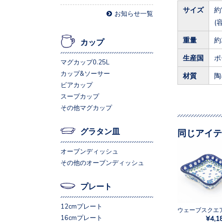
サイズ
約
お知らせ一覧
(
重量
約
カップ
生産国
ポ
マグカップ0.25L
カップ&ソーサー
材質
陶
ビアカップ
スープカップ
その他マグカップ
グラタン皿
同じアイテ
オーブンディッシュ
その他のオーブンディッシュ
プレート
12cmプレート
16cmプレート
¥4,1