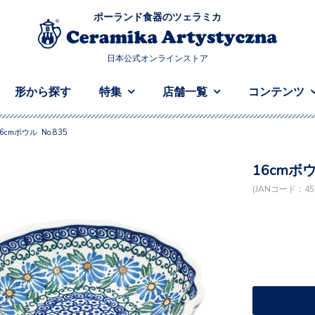
ポーランド食器のツェラミカ
日本公式オンラインストア
形から探す
特集
店舗一覧
コンテンツ
6cmボウル No.835
16cmボウ
(JANコード：458