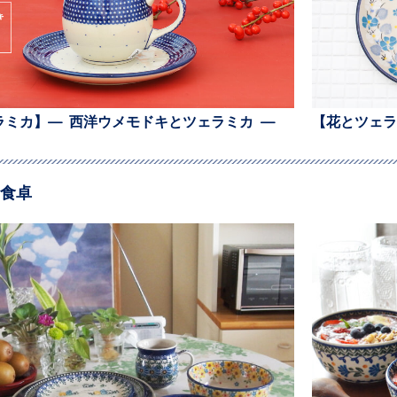
ラミカ】— 西洋ウメモドキとツェラミカ —
【花とツェラ
食卓