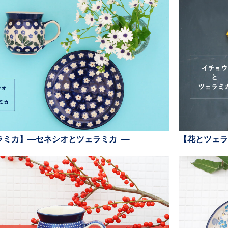
ラミカ】—セネシオとツェラミカ —
【花とツェラ