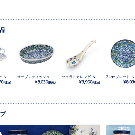
品
カップ＆ソーサー No.835
オーブンディッシュ No.835
ツェラミカレンゲ No.835
24cmプレート No
70
¥8,030
¥3,960
¥8,03
(税込)
(税込)
(税込)
プ