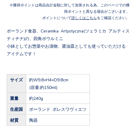
獲得ポイントは商品合計金額に対して加算される為、このページでの獲
得ポイントと異なる場合がございます。
ポイントについて
詳しくはこちら
をご確認ください。
ポーランド食器、Ceramika Artystyczna(ツェラミカ アルティス
ティチナ)の、四角ボウルミニ
小鉢としてお惣菜やお漬物、醤油皿としても使っていただける
アイテムです！
サイズ
約W9.8×H4×D9.8cm
(容量:約150ml)
重量
約240g
生産国
ポーランド ボレスワヴィエツ
材質
陶器