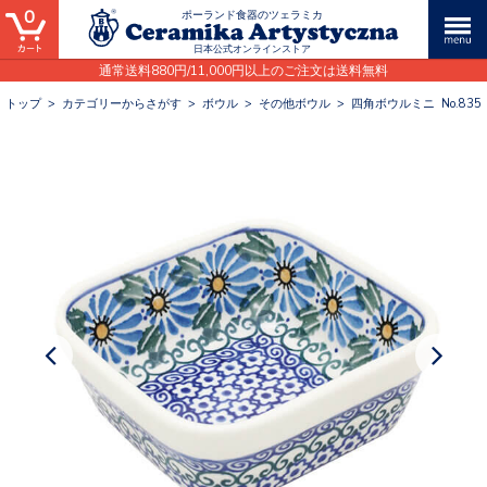
0
ポーランド食器のツェラミカ
日本公式オンラインストア
通常送料880円/11,000円以上のご注文は送料無料
トップ
>
カテゴリーからさがす
>
ボウル
>
その他ボウル
>
四角ボウルミニ No.835